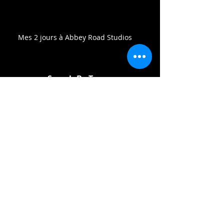
Mes 2 jours à Abbey Road Studios
Search By Tags
abbey road
beatles
cd
making
vinyl
Follow Us