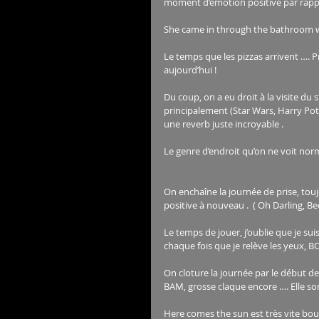
moment d’émotion positive par rappor
She came in through the bathroom wi
Le temps que les pizzas arrivent …. 
aujourd’hui !
Du coup, on a eu droit à la visite du s
principalement (Star Wars, Harry Pott
une reverb juste incroyable .
Le genre d’endroit qu’on ne voit no
On enchaîne la journée de prise, tou
positive à nouveau .  ( Oh Darling,
Le temps de jouer, j’oublie que je sui
chaque fois que je relève les yeux, 
On cloture la journée par le début de
BAM, grosse claque encore …. Elle so
Here comes the sun est très vite bouc