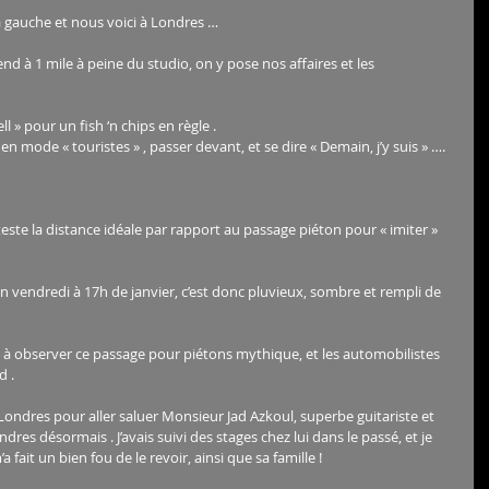
à gauche et nous voici à Londres …
 à 1 mile à peine du studio, on y pose nos affaires et les 
l » pour un fish ‘n chips en règle . 
n mode « touristes » , passer devant, et se dire « Demain, j’y suis » …. 
ste la distance idéale par rapport au passage piéton pour « imiter » 
vendredi à 17h de janvier, c’est donc pluvieux, sombre et rempli de 
 observer ce passage pour piétons mythique, et les automobilistes 
 . 
 Londres pour aller saluer Monsieur Jad Azkoul, superbe guitariste et 
res désormais . J’avais suivi des stages chez lui dans le passé, et je 
a fait un bien fou de le revoir, ainsi que sa famille !