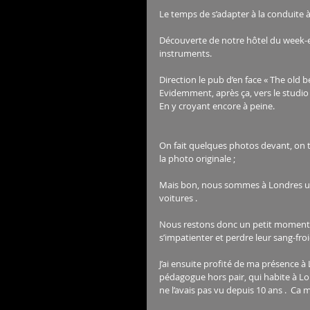
Le temps de s’adapter à la conduite 
Découverte de notre hôtel du week-end
instruments.
Direction le pub d’en face « The old bel
Evidemment, après ça, vers le studio e
En y croyant encore à peine.
On fait quelques photos devant, on te
la photo originale ;
Mais bon, nous sommes à Londres un 
voitures .
Nous restons donc un petit moment à
s’impatienter et perdre leur sang-froid
J’ai ensuite profité de ma présence à
pédagogue hors pair, qui habite à Lond
ne l’avais pas vu depuis 10 ans .  Ca m’