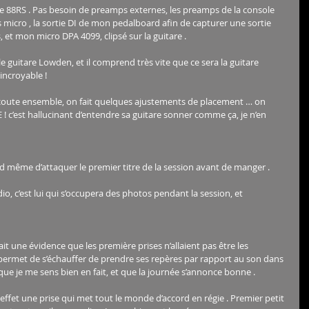
e 88RS . Pas besoin de preamps externes, les preamps de la console 
s micro , la sortie DI de mon pedalboard afin de capturer une sortie 
 et mon micro DPA 4099, clipsé sur la guitare . 
e guitare Lowden, et il comprend très vite que ce sera la guitare 
 incroyable !
éécoute ensemble, on fait quelques ajustements de placement … on 
! c’est hallucinant d’entendre sa guitare sonner comme ça, je n’en 
nd même d’attaquer le premier titre de la session avant de manger .
o, c’est lui qui s’occupera des photos pendant la session, et 
it une évidence que les première prises n’allaient pas être les 
ca permet de s’échauffer de prendre ses repères par rapport au son dans 
que je me sens bien en fait, et que la journée s’annonce bonne . 
ffet une prise qui met tout le monde d’accord en régie . Premier petit 