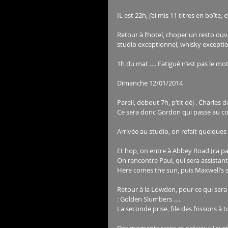
IL est 22h, j’ai mis 11 titres en boîte, et
Retour à l’hotel, choper un resto ouve
studio exceptionnel, whisky exception
1h du mat …. Fatigué n’est pas le mot
Dimanche 12/01/2014 
Pareil, debout 7h, p’tit déj . Charles
Ce sera donc Gordon qui passe au c
Arrivée au studio, on refait quelque
Et hop, on entre à Abbey Road (ca par
On rencontre Paul, qui sera assistant s
Here comes the sun, puis Maxwell’s s
Retour à la Lowden, pour ce qui ser
: Golden Slumbers …. 
La seconde prise, file des frissons à