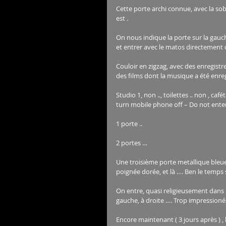
Cette porte archi connue, avec la sob
est .
On nous indique la porte sur la gauc
et entrer avec le matos directement d
Couloir en zigzag, avec des enregistr
des films dont la musique a été enreg
Studio 1, non .., toilettes .. non , ca
turn mobile phone off – Do not enter 
1 porte ..
2 portes …
Une troisième porte metallique bleue
poignée dorée, et là …. Ben le temps s
On entre, quasi religieusement dans l
gauche, à droite …. Trop impression
Encore maintenant ( 3 jours après ) 