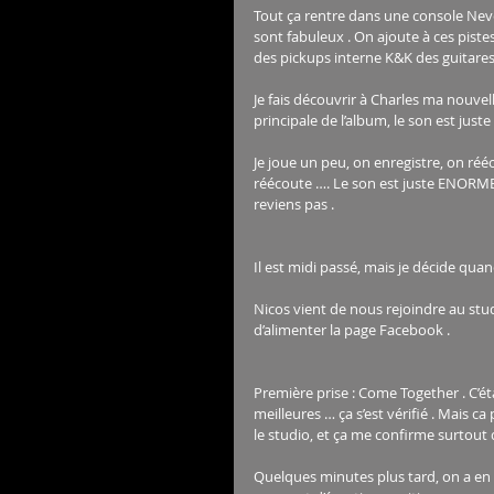
Tout ça rentre dans une console Nev
sont fabuleux . On ajoute à ces piste
des pickups interne K&K des guitares,
Je fais découvrir à Charles ma nouvell
principale de l’album, le son est juste
Je joue un peu, on enregistre, on r
réécoute …. Le son est juste ENORME 
reviens pas .
Il est midi passé, mais je décide qua
Nicos vient de nous rejoindre au studi
d’alimenter la page Facebook .
Première prise : Come Together . C’éta
meilleures … ça s’est vérifié . Mais 
le studio, et ça me confirme surtout 
Quelques minutes plus tard, on a en e