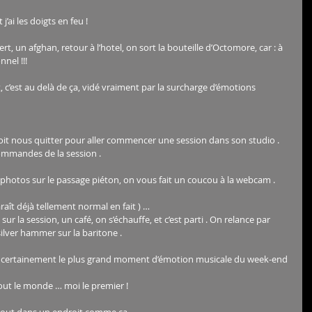
 j’ai les doigts en feu ! 
rt, un afghan, retour à l’hotel, on sort la bouteille d’Octomore, car : à 
nel !!! 
, c’est au delà de ça, vidé vraiment par la surcharge d’émotions 
 doit nous quitter pour aller commencer une session dans son studio .  
ommandes de la session .
s photos sur le passage piéton, on vous fait un coucou à la webcam .
aît déjà tellement normal en fait ) … 
ur la session, un café, on s’échauffe, et c’est parti . On relance par 
ilver hammer sur la baritone .
a certainement le plus grand moment d’émotion musicale du week-end 
 tout le monde … moi le premier !