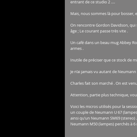
entrant de ce studio 2 …. 
Mais, nous sommes là pour bosser, et
On rencontre Gordon Davidson, qui ser
âge ; Le courant passe très vite .
Un café dans un beau mug Abbey Road
armes .
Inutile de préciser que ce stock de m
Je n’ai jamais vu autant de Neumann 
Charles fait son marché . On est venu
Attention, partie plus technique, vo
Voici les micros utilisés pour la ses
un couple de Neumann U 67 (lampes)
ainsi qu’un Neumann SM69 (stereo) . E
Neumann M50 (lampes) perchés à 6 m