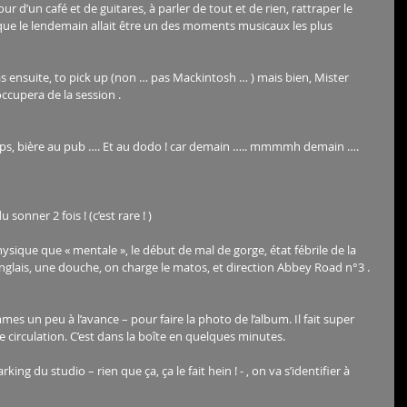
 d’un café et de guitares, à parler de tout et de rien, rattraper le 
ue le lendemain allait être un des moments musicaux les plus 
as ensuite, to pick up (non … pas Mackintosh … ) mais bien, Mister 
occupera de la session .
chips, bière au pub …. Et au dodo ! car demain ….. mmmmh demain …. 
u sonner 2 fois ! (c’est rare ! )
sique que « mentale », le début de mal de gorge, état fébrile de la 
 anglais, une douche, on charge le matos, et direction Abbey Road n°3 .
es un peu à l’avance – pour faire la photo de l’album. Il fait super 
 circulation. C’est dans la boîte en quelques minutes.
ing du studio – rien que ça, ça le fait hein ! - , on va s’identifier à 