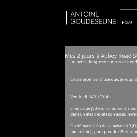
ANTOINE
GOUDESEUNE
HOME
Mes 2 jours à Abbey Road S
Un petit – long- mot sur ce week-en
Chose promise, chose due, je vous 
Vendredi 10/01/2014 : 
6 mois que j’attend ce moment, mes val
dans un état d’excitation assez invra
On démarre à 8h de la maison à 3 (Da
moi-même) , pour prendre l’Eurotunn