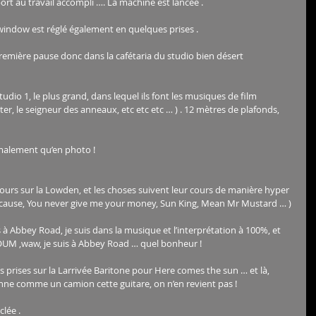
t au travail accompli …. La machine est lancée . 
ndow est réglé également en quelques prises . 
Première pause donc dans la cafétaria du studio bien désert 
tudio 1, le plus grand, dans lequel ils font les musiques de film 
er, le seigneur des anneaux, etc etc etc … ) . 12 mètres de plafonds, 
rmalement qu’en photo !
jours sur la Lowden, et les choses suivent leur cours de manière hyper 
 Because, You never give me your money, Sun King, Mean Mr Mustard … )
s à Abbey Road, je suis dans la musique et l’interprétation à 100%, et 
BOUM ,waw, je suis à Abbey Road … quel bonheur ! 
s prises sur la Larrivée Baritone pour Here comes the sun … et là, 
nne comme un camion cette guitare, on n’en revient pas !
lée .