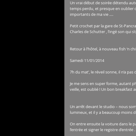
Un vrai début de soirée détendu autour
temps perdu, et presque en oublier q
importants de ma vie …. 
Petit crochet par la gare de St-Pancr
Charles de Schutter , l’ingé son qui s’
Retour à l’hôtel, à nouveau fish ‘n 
Samedi 11/01/2014 
7h du mat’, le réveil sonne, il n’a pas d
Je me sens en super forme, autant phy
veille, est oublié ! Un bon breakfast
Un arrêt devant le studio – nous somm
lumineux, et il y a beaucoup moins de
On entre ensuite la voiture dans le park
l’entrée et signer le registre d’entrée .