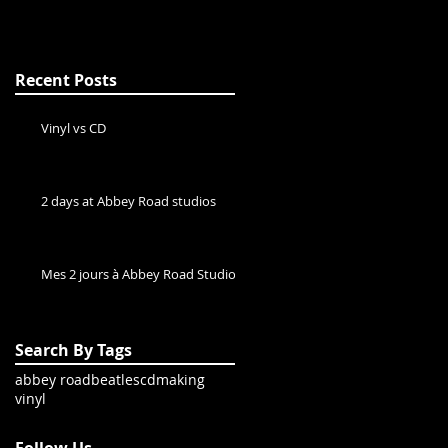
Recent Posts
Vinyl vs CD
2 days at Abbey Road studios
Mes 2 jours à Abbey Road Studios
Search By Tags
abbey road
beatles
cd
making
vinyl
Follow Us