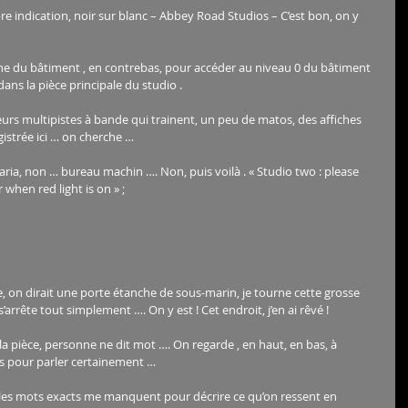
re indication, noir sur blanc – Abbey Road Studios – C’est bon, on y 
he du bâtiment , en contrebas, pour accéder au niveau 0 du bâtiment 
ans la pièce principale du studio .
eurs multipistes à bande qui trainent, un peu de matos, des affiches 
istrée ici … on cherche …
fétaria, non … bureau machin …. Non, puis voilà . « Studio two : please 
when red light is on » ;
, on dirait une porte étanche de sous-marin, je tourne cette grosse 
’arrête tout simplement …. On y est ! Cet endroit, j’en ai rêvé !
a pièce, personne ne dit mot …. On regarde , en haut, en bas, à 
és pour parler certainement …
, les mots exacts me manquent pour décrire ce qu’on ressent en 