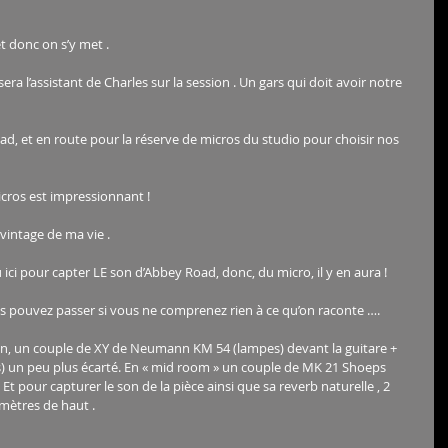
 donc on s’y met .
a l’assistant de Charles sur la session . Un gars qui doit avoir notre 
, et en route pour la réserve de micros du studio pour choisir nos 
icros est impressionnant !
vintage de ma vie .
 ici pour capter LE son d’Abbey Road, donc, du micro, il y en aura !
us pouvez passer si vous ne comprenez rien à ce qu’on raconte ….
sion, un couple de XY de Neumann KM 54 (lampes) devant la guitare + 
 un peu plus écarté. En « mid room » un couple de MK 21 Shoeps 
t pour capturer le son de la pièce ainsi que sa reverb naturelle , 2 
ètres de haut .